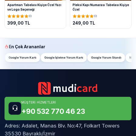
Apartman Tabelası Kişiye Özel Yazı
Pleksi Kapı Numarası Tabelası Kişiye
ve Logo Seçeneği
Özel
(0)
(0)
399,00 TL
249,00 TL
En Çok Arananlar
Google Yorum Kartı
Google İşletme Yorum Kartı
Google Yorum Standı
NFC 
MÜŞTERI HIZMETLERI
+90 532 770 46 23
Adres:
Adalet, Manas Blv. No:47, Folkart Towers
35530 Bayraklı/İzmir