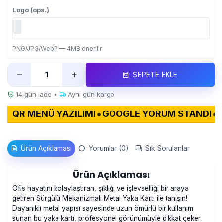
Logo (ops.)
PNG/JPG/WebP — 4MB önerilir
−
+
SEPETE EKLE
14 gün iade •
Aynı gün kargo
•
•
SIZ KULLANIM
GOOGLE YORUM KARTI
NFC DIJI
Ürün Açıklaması
Yorumlar (0)
Sık Sorulanlar
Ürün Açıklaması
Ofis hayatını kolaylaştıran, şıklığı ve işlevselliği bir araya
getiren Sürgülü Mekanizmalı Metal Yaka Kartı ile tanışın!
Dayanıklı metal yapısı sayesinde uzun ömürlü bir kullanım
sunan bu yaka kartı, profesyonel görünümüyle dikkat çeker.