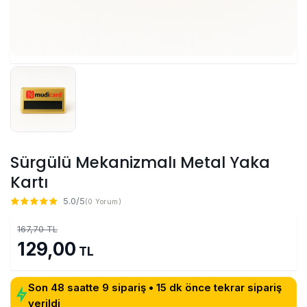
Sürgülü Mekanizmalı Metal Yaka
Kartı
5.0/5
(0 Yorum)
167,70 TL
129,00
TL
Son 48 saatte 9 sipariş • 15 dk önce tekrar sipariş
verildi