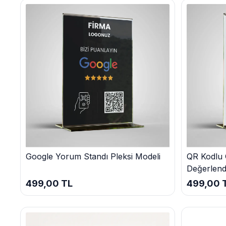
Google Yorum Kartı Kategorimizde Neler Bulabil
Bu kategorimizde, farklı ihtiyaçlara ve bütçelere uygun çeşitli G
kategorimizde bulabileceğiniz bazı ürünler:
Basit Google Yorum Kartları:
Temel ihtiyaçları karşılayan, uygun fi
Özelleştirilebilir Google Yorum Kartları:
İşletmenizin markasına uy
Google Yorum Kartı Paketleri:
Birden fazla kartı içeren, avantajlı f
Dijital Google Yorum Kartları:
Online ortamda kullanılabilen, hızlı 
Google Yorum Kartı Fiyatları ve Satı
Google Yorum Kartı fiyatlarımız, seçtiğiniz ürünün özellikleri
büyüklüğünden bağımsız olarak Google Yorum Kartı kullanmanızı s
yöntemlerimizden birini kullanarak siparişinizi tamamlayabilirsiniz.
Sıkça Sorulan Sorular (SSS)
Google Yorum Kartı nasıl çalışır?
Google Yorum Kartları, müşterilerinizin Google üzerinden işlet
Google Yorum Standı Pleksi Modeli
QR Kodlu 
hizmetleriniz hakkında bilgi verir.
Değerlend
Google Yorum Kartı'nın avantajları nelerdir?
Google Yorum Kartları, marka güvenilirliğini artırır, müşteri sadakati
499,00 TL
499,00 
Google Yorum Kartı siparişi nasıl verebilirim?
Kategori sayfamızdaki ürünleri inceledikten sonra, beğendiğini
Neden Bizden Google Yorum Kartı Sat
Biz, Google Yorum Kartı konusunda uzmanlaşmış bir ekibe sahib