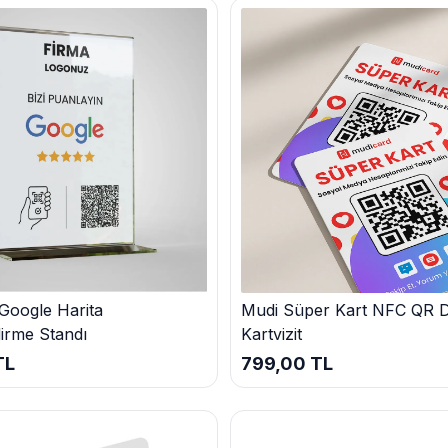
irsiniz?
oogle Yorum Kartı çözümleri bulabilirsiniz. Ürünlerimiz, işletmenizin b
yatlı seçenekler.
gun renk ve tasarımlarla özelleştirilebilir kartlar.
iyatlarla sunulan paketler.
ve pratik çözümler.
n Alma Süreci
ne, özelleştirme seçeneklerine ve adetine göre değişiklik göstermekt
ağlıyoruz. Satın alma süreci oldukça basittir. Ürünlerimizi inceledi
 Siparişiniz, en kısa sürede hazırlanıp size ulaştırılacaktır.
meniz hakkında yorum yapmasını sağlar. Bu yorumlar, kart üzerinde gö
Google Harita
Mudi Süper Kart NFC QR Dij
irme Standı
Kartvizit
ni güçlendirir, arama motoru sıralamalarını iyileştirir ve satışları artırı
TL
799,00 TL
z ürünü sepetinize ekleyerek, ödeme adımlarını takip edebilirsiniz.
ın Almalısınız?
iz. Müşteri memnuniyetini ön planda tutarak, kaliteli ürünler ve m