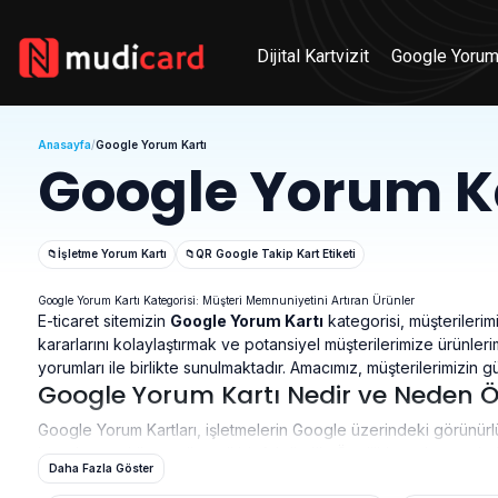
Dijital Kartvizit
Google Yorum
Anasayfa
/
Google Yorum Kartı
Google Yorum K
İşletme Yorum Kartı
QR Google Takip Kart Etiketi
📁
📁
Google Yorum Kartı Kategorisi: Müşteri Memnuniyetini Artıran Ürünler
E-ticaret sitemizin
Google Yorum Kartı
kategorisi, müşterilerimi
kararlarını kolaylaştırmak ve potansiyel müşterilerimize ürünleri
yorumları ile birlikte sunulmaktadır. Amacımız, müşterilerimizin 
Google Yorum Kartı Nedir ve Neden Ö
Google Yorum Kartları, işletmelerin Google üzerindeki görünürlüğün
kararlarını etkileyen önemli bir faktördür. Özellikle e-ticaret s
Daha Fazla Göster
öneme sahiptir. Google Yorum Kartlarımız, müşterilerimizin ürünleri