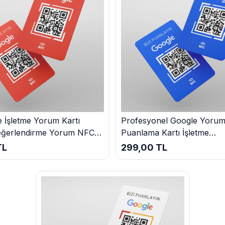
 İşletme Yorum Kartı
Profesyonel Google Yoru
eğerlendirme Yorum NFC
Puanlama Kartı İşletme
anlama Kart
Değerlendirme Kart Müşter
TL
299,00 TL
Bildirim Seti