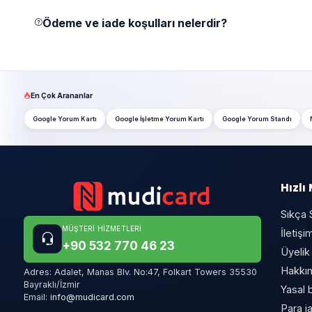
Ödeme ve iade koşulları nelerdir?
En Çok Arananlar
Google Yorum Kartı
Google İşletme Yorum Kartı
Google Yorum Standı
Hızlı
Sıkça 
MÜŞTERI HIZMETLERI
İletişim
+90 532 770 46 23
Üyelik
Hakkı
Adres:
Adalet, Manas Blv. No:47, Folkart Towers 35530
Bayraklı/İzmir
Yasal b
Email:
info@mudicard.com
Para ia