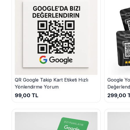
fiyatlarımız ve hızlı teslimatımız ile e-ticaret sitenizin başarıs
Hemen Satın Alın ve Müşteri Memnuniyetini Artı
QR Google Takip Kart Etiketi Hızlı
Google Yo
Yönlendirme Yorum
Değerlend
Kartı
99,00 TL
299,00 