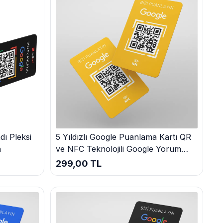
siniz!
ı Pleksi
5 Yıldızlı Google Puanlama Kartı QR
n
ve NFC Teknolojili Google Yorum
Kartı
299,00 TL