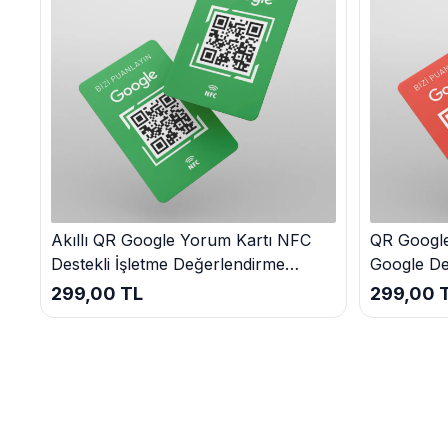
Akıllı QR Google Yorum Kartı NFC
QR Google
Destekli İşletme Değerlendirme
Google D
Puanlama Kart
Google Pu
299,00 TL
299,00 