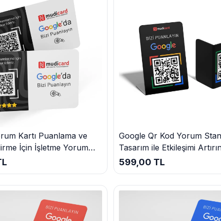
ına katkıda bulunuyoruz. Google Yorum Kartı satın almak için doğru yerde
rın
rum Kartı Puanlama ve
Google Qr Kod Yorum Stand
irme İçin İşletme Yorum
Tasarım ile Etkileşimi Artırı
TL
599,00 TL