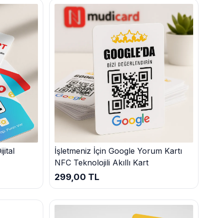
üyüklüğüne ve hedeflerine göre özelleştirilebilir. İşte
edir. Her bütçeye uygun seçenekler sunarak, işletmenizin
kten sonra, sepetinize ekleyebilir, güvenli ödeme
rüntülenerek potansiyel müşterilerinize ürünleriniz ve
ital
İşletmeniz İçin Google Yorum Kartı
NFC Teknolojili Akıllı Kart
r.
299,00 TL
ükemmel hizmet sunuyoruz. Geniş ürün yelpazemiz, uygun