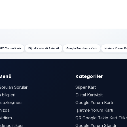
NFC Yorum Kartı
Dijital Kartvizit Satın Al
Google Puanlama Kartı
İşletme Yorum Ka
 Menü
Kategoriler
Sorulan Sorular
Süper Kart
 bilgileri
Dijital Kartvizit
 sözleşmesi
Google Yorum Kartı
mızda
İşletme Yorum Kartı
ildirim
QR Google Takip Kart Etike
de politikası
Google Yorum Standı