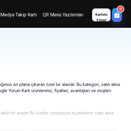
0
 Medya Takip Kartı
QR Menü Yazılımları
Kartımı
Yönet
ığımızı ön plana çıkaran özel bir alandır. Bu kategori, satın alma
le Yorum Kartı ürünlerimiz, fiyatları, avantajları ve müşteri
ili bir araçtır. Bu kartlar, potansiyel müşterilerin satın alma
erlendirmeler, ürünler hakkında güven oluşturmak için kritik
i pekiştirir ve satışlarımızı artırır.