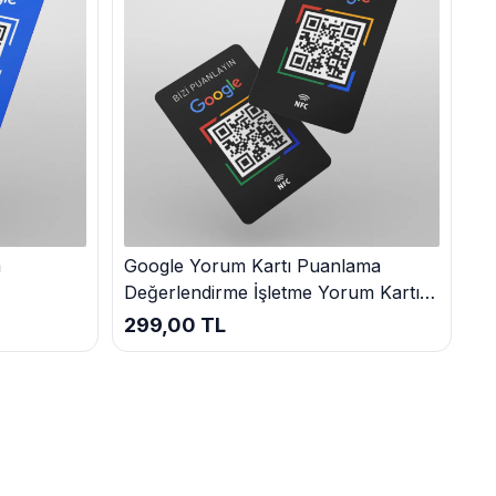
m
Google Yorum Kartı Puanlama
Değerlendirme İşletme Yorum Kartı
i Geri
Siyah
299,00 TL