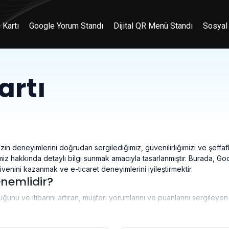
 Kartı
Google Yorum Standı
Dijital QR Menü Standı
Sosyal
artı
zin deneyimlerini doğrudan sergilediğimiz, güvenilirliğimizi ve şeffafl
miz hakkında detaylı bilgi sunmak amacıyla tasarlanmıştır. Burada, Goog
güvenini kazanmak ve e-ticaret deneyimlerini iyileştirmektir.
nemlidir?
ü ve itibarını artıran, müşteri yorumlarını ve puanlarını sergileyen etk
itelerinde, fiziki temasın olmaması nedeniyle, müşteri yorumları ve değ
miz hakkındaki düşüncelerini şeffaf bir şekilde sunarak, güvenilirliğimiz