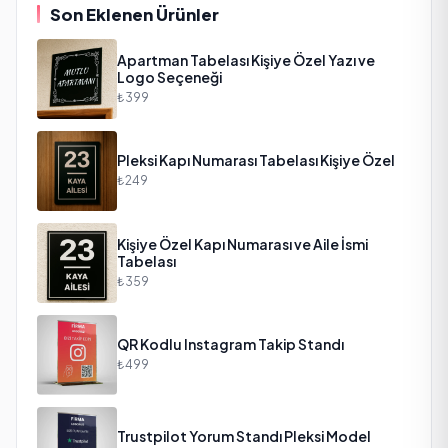
Son Eklenen Ürünler
Apartman Tabelası Kişiye Özel Yazı ve
Logo Seçeneği
₺399
Pleksi Kapı Numarası Tabelası Kişiye Özel
₺249
Kişiye Özel Kapı Numarası ve Aile İsmi
Tabelası
₺359
QR Kodlu Instagram Takip Standı
₺499
Trustpilot Yorum Standı Pleksi Model