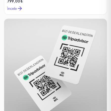
799,00 ₺
İncele