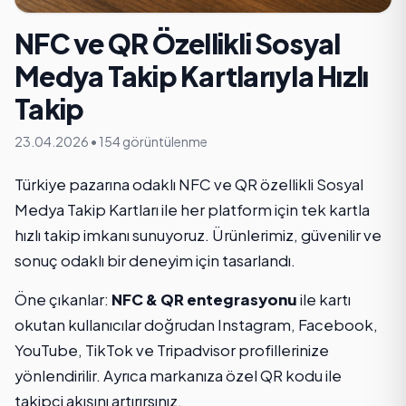
NFC ve QR Özellikli Sosyal
Medya Takip Kartlarıyla Hızlı
Takip
23.04.2026
•
154 görüntülenme
Türkiye pazarına odaklı NFC ve QR özellikli Sosyal
Medya Takip Kartları ile her platform için tek kartla
hızlı takip imkanı sunuyoruz. Ürünlerimiz, güvenilir ve
sonuç odaklı bir deneyim için tasarlandı.
Öne çıkanlar:
NFC & QR entegrasyonu
ile kartı
okutan kullanıcılar doğrudan Instagram, Facebook,
YouTube, TikTok ve Tripadvisor profillerinize
yönlendirilir. Ayrıca markanıza özel QR kodu ile
takipçi akışını artırırsınız.