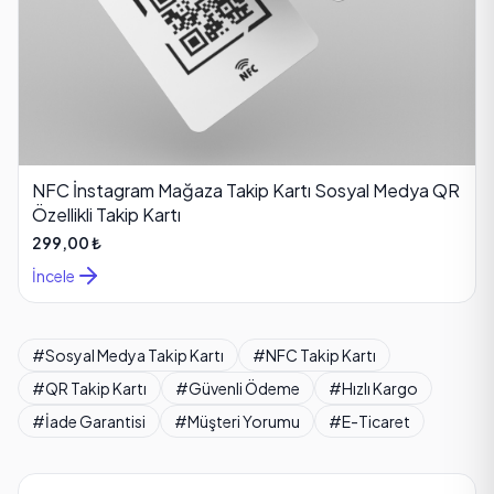
NFC İnstagram Mağaza Takip Kartı Sosyal Medya QR
Özellikli Takip Kartı
299,00 ₺
İncele
#Sosyal Medya Takip Kartı
#NFC Takip Kartı
#QR Takip Kartı
#Güvenli Ödeme
#Hızlı Kargo
#İade Garantisi
#Müşteri Yorumu
#E-Ticaret