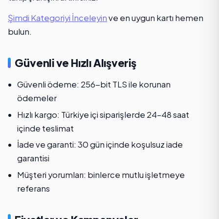
Şimdi Kategoriyi İnceleyin
ve en uygun kartı hemen
bulun.
Güvenli ve Hızlı Alışveriş
Güvenli ödeme: 256-bit TLS ile korunan
ödemeler
Hızlı kargo: Türkiye içi siparişlerde 24–48 saat
içinde teslimat
İade ve garanti: 30 gün içinde koşulsuz iade
garantisi
Müşteri yorumları: binlerce mutlu işletmeye
referans