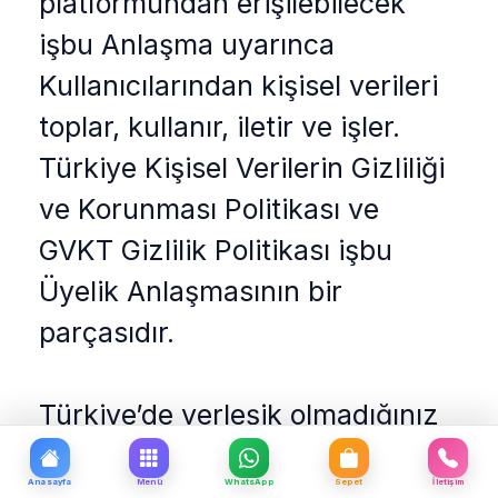
platformundan erişilebilecek
işbu Anlaşma uyarınca
Kullanıcılarından kişisel verileri
toplar, kullanır, iletir ve işler.
Türkiye Kişisel Verilerin Gizliliği
ve Korunması Politikası ve
GVKT Gizlilik Politikası işbu
Üyelik Anlaşmasının bir
parçasıdır.
Türkiye’de yerleşik olmadığınız
ve ödemenizi Discover, Carte
Anasayfa
Menü
WhatsApp
Sepet
İletişim
Bancaire, JCB, Maestro, Union