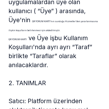
uygulamalardan üye olan
kullanıcı ( “Üye” ) arasında,
Üye'nin
QR YORUM KARTI
’nın sunduğu Hizmetler'den yararlanmasına
ilişkin koşulların belirlenmesi için akdedilmiştir.
ve Üye işbu Kullanım
QR YORUM KARTI
Koşulları'nda ayrı ayrı “Taraf”
birlikte “Taraflar” olarak
anılacaklardır.
2. TANIMLAR
Satıcı: Platform üzerinden