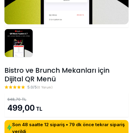
Bistro ve Brunch Mekanları için
Dijital QR Menü
5.0/5
(0 Yorum)
648,70 TL
499,00
TL
Son 48 saatte 12 sipariş • 79 dk önce tekrar sipariş
verildi