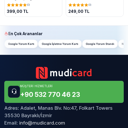
(0)
(0)
399,00 TL
249,00 TL
En Çok Arananlar
Google Yorum Kartı
Google İşletme Yorum Kartı
Google Yorum Standı
NFC 
MÜŞTERI HIZMETLERI
+90 532 770 46 23
Adres:
Adalet, Manas Blv. No:47, Folkart Towers
35530 Bayraklı/İzmir
Email:
info@mudicard.com