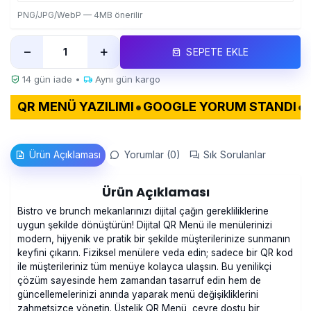
PNG/JPG/WebP — 4MB önerilir
−
+
SEPETE EKLE
14 gün iade •
Aynı gün kargo
•
•
KARTVIZIT
QR MENÜ STANDLARI
QR MENÜ YAZI
Ürün Açıklaması
Yorumlar (0)
Sık Sorulanlar
Ürün Açıklaması
Bistro ve brunch mekanlarınızı dijital çağın gerekliliklerine
uygun şekilde dönüştürün! Dijital QR Menü ile menülerinizi
modern, hijyenik ve pratik bir şekilde müşterilerinize sunmanın
keyfini çıkarın. Fiziksel menülere veda edin; sadece bir QR kod
ile müşterileriniz tüm menüye kolayca ulaşsın. Bu yenilikçi
çözüm sayesinde hem zamandan tasarruf edin hem de
güncellemelerinizi anında yaparak menü değişikliklerini
zahmetsizce yönetin. Üstelik QR Menü, çevre dostu bir