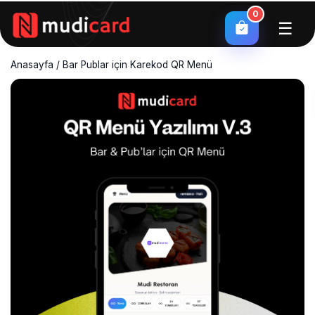
0
☰
Anasayfa
/
Bar Publar için Karekod QR Menü