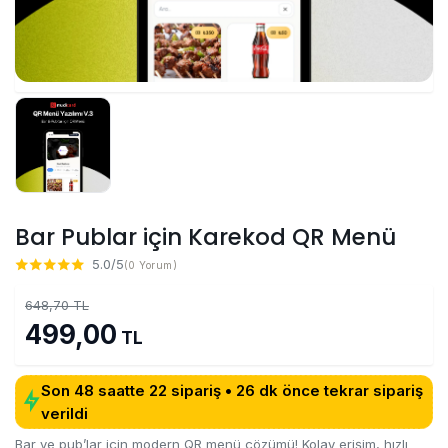
Bar Publar için Karekod QR Menü
5.0/5
(0 Yorum)
648,70 TL
499,00
TL
Son 48 saatte 22 sipariş • 26 dk önce tekrar sipariş
verildi
Bar ve pub’lar için modern QR menü çözümü! Kolay erişim, hızlı