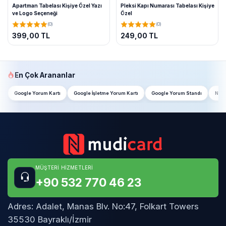
Apartman Tabelası Kişiye Özel Yazı
Pleksi Kapı Numarası Tabelası Kişiye
ve Logo Seçeneği
Özel
(0)
(0)
399,00 TL
249,00 TL
En Çok Arananlar
Google Yorum Kartı
Google İşletme Yorum Kartı
Google Yorum Standı
NFC 
MÜŞTERI HIZMETLERI
+90 532 770 46 23
Adres:
Adalet, Manas Blv. No:47, Folkart Towers
35530 Bayraklı/İzmir