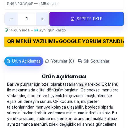
PNG/JPG/WebP — 4MB önerilir
−
+
SEPETE EKLE
14 gün iade •
Aynı gün kargo
•
•
ARTVIZIT
QR MENÜ STANDLARI
QR MENÜ YAZIL
Ürün Açıklaması
Yorumlar (0)
Sık Sorulanlar
Ürün Açıklaması
Bar ve pub’lar için özel olarak tasarlanmış Karekod QR Menü
ile mekanınızda dijital dönüşüm başlatın! Geleneksel menülere
veda edin, modern ve hijyenik bir çözümle müşterilerinize
eşsiz bir deneyim sunun. QR kodunuzla, müşteriler
telefonlarından menüye kolayca ulaşabilir, böylece sipariş
sürecini hızlandırabilir ve teması minimuma indirebilirsiniz. Bu
yenilikçi sistem, sadece müşteri konforunu artırmakla kalmaz,
aynı zamanda menünüzdeki değişiklikleri anında güncelleme