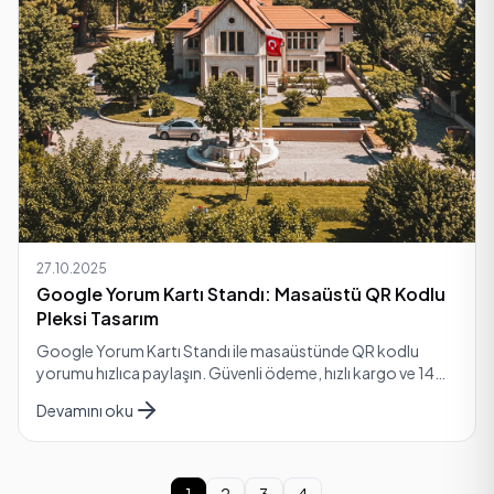
27.10.2025
Google Yorum Kartı Standı: Masaüstü QR Kodlu
Pleksi Tasarım
Google Yorum Kartı Standı ile masaüstünde QR kodlu
yorumu hızlıca paylaşın. Güvenli ödeme, hızlı kargo ve 14
günlük iade avantajı size bekliyor. Şimdi inceley…
Devamını oku
1
2
3
4