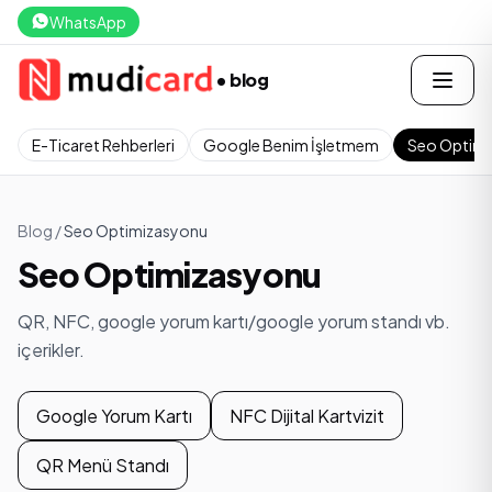
WhatsApp
• blog
E-Ticaret Rehberleri
Google Benim İşletmem
Seo Optim
Blog
/
Seo Optimizasyonu
Seo Optimizasyonu
QR, NFC, google yorum kartı/google yorum standı vb.
içerikler.
Google Yorum Kartı
NFC Dijital Kartvizit
QR Menü Standı